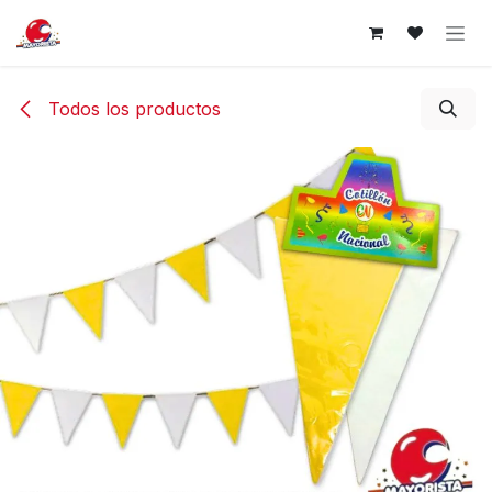
Ir al contenido
Todos los productos