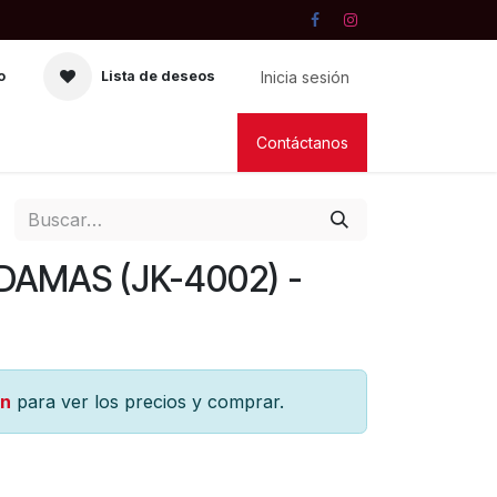
Inicia sesión
o
Lista de deseos
RIA
VELAS
LIBRERIA
Contáctanos
DAMAS (JK-4002) -
ón
para ver los precios y comprar.