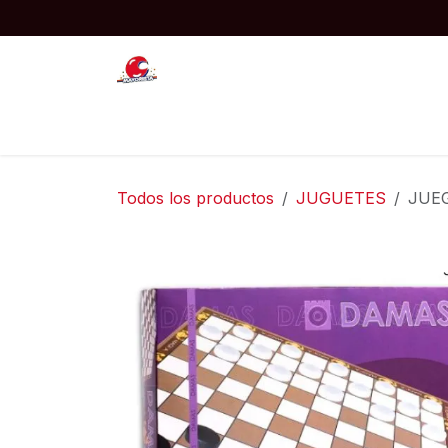
Ir al contenido
Inicio
JUGUETES
COTILLON
Todos los productos
JUGUETES
JUEG