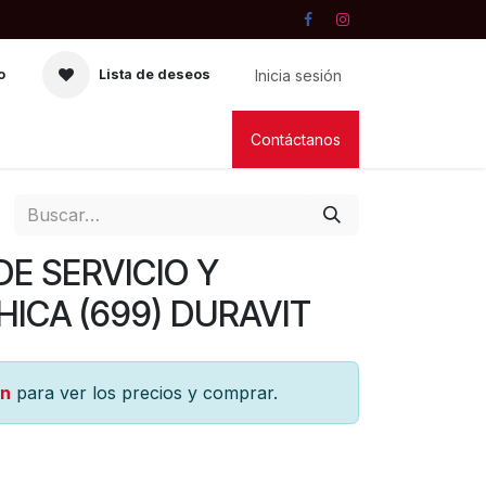
Inicia sesión
o
Lista de deseos
RIA
VELAS
LIBRERIA
Contáctanos
DE SERVICIO Y
HICA (699) DURAVIT
ón
para ver los precios y comprar.