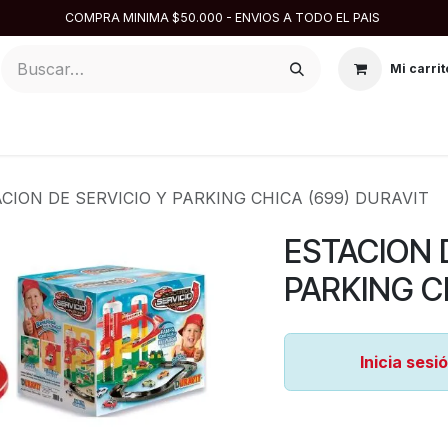
COMPRA MINIMA $50.000 - ENVIOS A TODO EL PAIS
Mi carrit
ARGENTINA
DISFRACES
DESCARTABLES
REPOSTE
CION DE SERVICIO Y PARKING CHICA (699) DURAVIT
ESTACION 
PARKING C
Inicia sesi