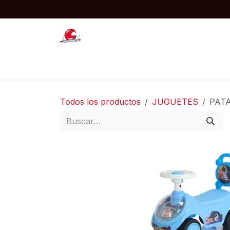
Ir al contenido
Inicio
JUGUETES
COTILLON
Todos los productos
JUGUETES
PATA