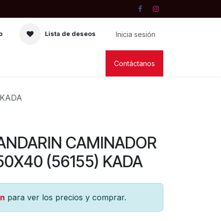
Inicia sesión
o
Lista de deseos
RIA
VELAS
LIBRERIA
Contáctanos
 KADA
 ANDARIN CAMINADOR
50X40 (56155) KADA
ón
para ver los precios y comprar.