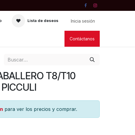
Inicia sesión
o
Lista de deseos
RIA
VELAS
LIBRERIA
Contáctanos
ABALLERO T8/T10
) PICCULI
ón
para ver los precios y comprar.