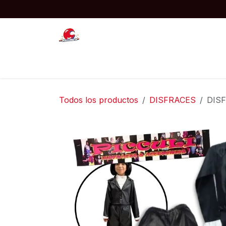
Ir al contenido
Inicio
JUGUETES
COTILLON
Todos los productos
DISFRACES
DISF