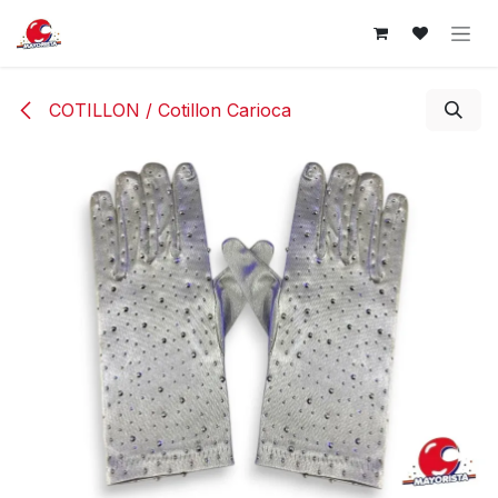
Ir al contenido
COTILLON / Cotillon Carioca