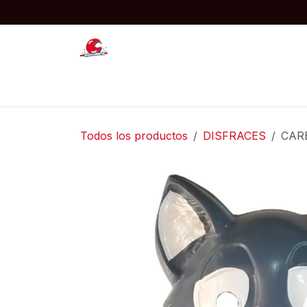
Ir al contenido
Inicio
JUGUETES
COTILLON
Todos los productos
DISFRACES
CARE