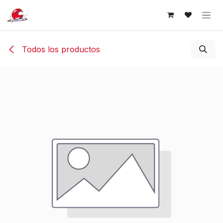
Ir al contenido
Todos los productos