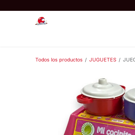
Ir al contenido
Inicio
JUGUETES
COTILLON
Todos los productos
JUGUETES
JUE